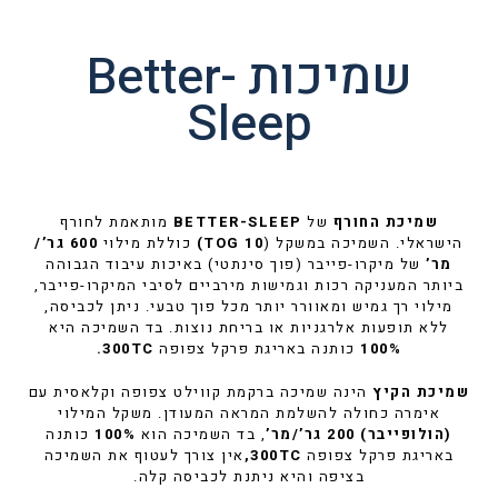
שמיכות Better-
Sleep
שמיכת החורף
של
BETTER-SLEEP
מותאמת לחורף
הישראלי. השמיכה במשקל (
TOG 10)
כוללת מילוי
600 גר’/
מר’
של מיקרו-פייבר (פוך סינתטי) באיכות עיבוד הגבוהה
ביותר המעניקה רכות וגמישות מירביים לסיבי המיקרו-פייבר,
מילוי רך גמיש ומאוורר יותר מכל פוך טבעי. ניתן לכביסה,
ללא תופעות אלרגניות או בריחת נוצות. בד השמיכה היא
100%
כותנה באריגת פרקל צפופה
300TC.
שמיכת הקיץ
הינה שמיכה ברקמת קווילט צפופה וקלאסית עם
אימרה כחולה להשלמת המראה המעודן. משקל המילוי
(הולופייבר) 200
גר’/מר’
, בד השמיכה הוא
100%
כותנה
באריגת פרקל צפופה
300TC
,
אין צורך לעטוף את השמיכה
בציפה והיא ניתנת לכביסה קלה.