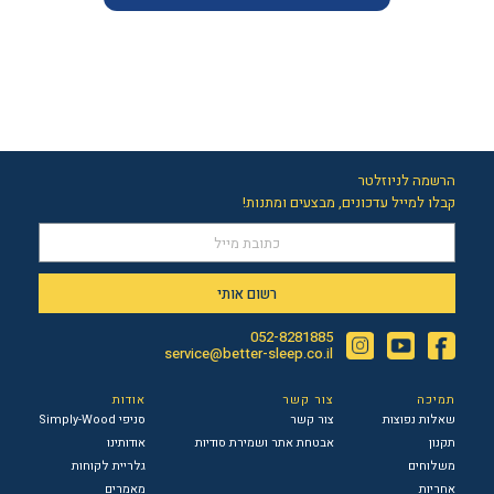
הרשמה לניוזלטר
קבלו למייל עדכונים, מבצעים ומתנות!
רשום אותי
052-8281885
Instagram
YouTube
Facebook
service@better-sleep.co.il
תמיכה
צור קשר
אודות
שאלות נפוצות
צור קשר
סניפי Simply-Wood
תקנון
אבטחת אתר ושמירת סודיות
אודותינו
משלוחים
גלריית לקוחות
אחריות
מאמרים