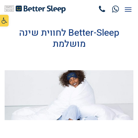
תפריט
פתח סרג
Better-Sleep לחווית שינה
מושלמת