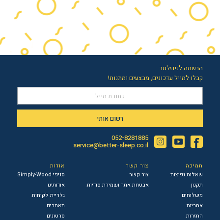
הרשמה לניוזלטר
קבלו למייל עדכונים, מבצעים ומתנות!
רשום אותי
052-8281885
Instagram
YouTube
Facebook
service@better-sleep.co.il
תמיכה
צור קשר
אודות
שאלות נפוצות
צור קשר
סניפי Simply-Wood
תקנון
אבטחת אתר ושמירת סודיות
אודותינו
משלוחים
גלריית לקוחות
אחריות
מאמרים
החזרות
סרטונים