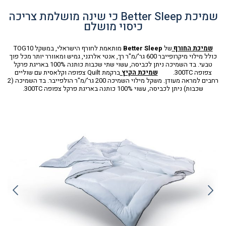
שמיכת Better Sleep כי שינה מושלמת צריכה
כיסוי מושלם
שמיכת החורף
של
Better Sleep
מותאמת לחורף הישראלי, במשקל TOG10
כולל מילוי מיקרופייבר 600 גר'/מ"ר רך, אנטי אלרגני, גמיש ומאוורר יותר מכל פוך
טבעי. בד השמיכה ניתן לכביסה, עשוי שתי שכבות כותנה 100% באריגת פרקל
צפופה 300TC.
שמיכת הקיץ
ברקמת Quilt צפופה וקלאסית עם שוליים
רחבים למראה מעודן. משקל מילוי השמיכה 200 גר'/מ"ר הולפייבר. בד השמיכה (2
שכבות) ניתן לכביסה, עשוי 100% כותנה באריגת פרקל צפופה 300TC.