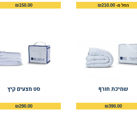
₪
150.00
₪
210.00
החל מ-
שמיכת חורף
סט מצעים קיץ
₪
290.00
₪
390.00