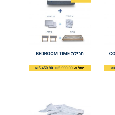
חבילת BEDROOM TIME
₪
5,450.90
₪
5,990.00
₪
החל מ-