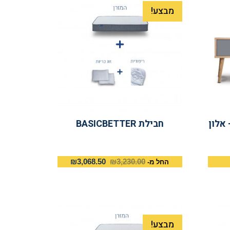
מבצע!
ות Better-Sleep – אלון
חבילת BASICBETTER
₪
3,068.50
₪
3,230.00
החל מ-
מבצע!