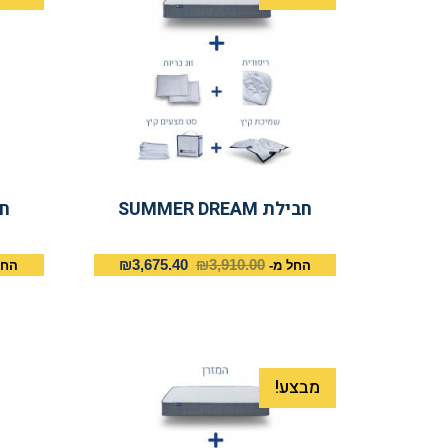
חבילת SUMMER DREAM
חביל
₪
3,675.40
₪
3,910.00
החל מ-
החל
מבצע!