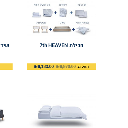
חבילת 7th HEAVEN
₪
6,183.00
₪
6,870.00
החל מ-