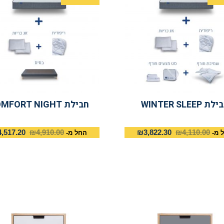
ת WINTER SLEEP
חבילת COMFORT NIGHT
4,517.20
₪
4,910.00
₪
3,822.30
₪
4,110.00
 מ-
החל מ-