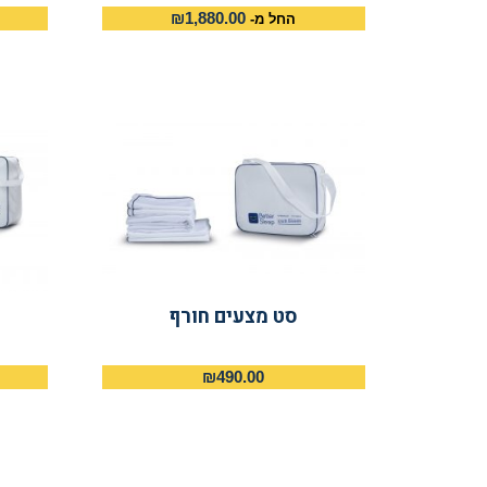
₪
1,880.00
החל מ-
סט מצעים חורף
₪
490.00