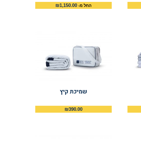
₪
1,150.00
החל מ-
שמיכת קיץ
₪
390.00