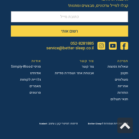
קבלו למייל עדכונים, מבצעים ומתנות!
רשום אותי
052-8281885
Instagram
YouTube
Facebook
service@better-sleep.co.il
תמיכה
צור קשר
אודות
שאלות נפוצות
צור קשר
סניפי Simply-Wood
תקנון
אבטחת אתר ושמירת סודיות
אודותינו
משלוחים
גלריית לקוחות
אחריות
מאמרים
החזרות
סרטונים
תנאי תשלום
גלילה
© כל הזכויות שמורות ל-Better-Sleep
פיתוח: דמיטרי קגן
|
עיצוב: Norbert
לראש