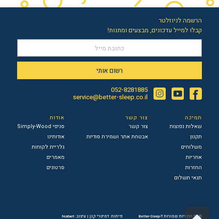
הרשמה לניוזלטר
קבלו למייל עדכונים, מבצעים ומתנות!
רשום אותי
052-8281885
Instagram
YouTube
Facebook
service@better-sleep.co.il
תמיכה
צור קשר
אודות
שאלות נפוצות
צור קשר
סניפי Simply-Wood
תקנון
אבטחת אתר ושמירת סודיות
אודותינו
משלוחים
גלריית לקוחות
אחריות
מאמרים
החזרות
סרטונים
תנאי תשלום
גלילה
© כל הזכויות שמורות ל-Better-Sleep
פיתוח: דמיטרי קגן
|
עיצוב: Norbert