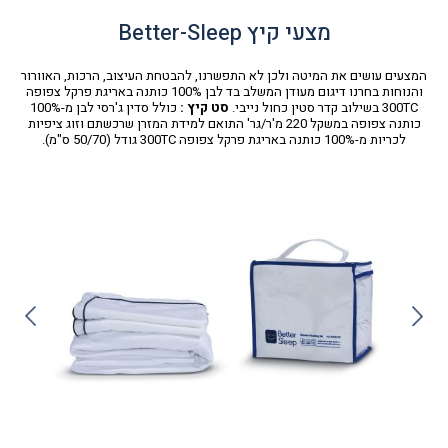
מצעי קיץ Better-Sleep
המצעים עושים את המיטה ולכן לא התפשרנו, להבטחת העיצוב, הרכות, האוורור
והנוחות בחרנו דיגום מעודן המשלב בד לבן 100% כותנה באריגת פרקל צפופה
300TC בשילוב קדר סטין כחול נייבי.
סט קיץ :
כולל סדין ג'רסי לבן מ-100%
כותנה צפופה במשקל 220 מ'ר/גר' התואם למידת המזרן שרכשתם וזוג ציפיות
לכריות מ-100% כותנה באריגת פרקל צפופה 300TC גודל (50/70 ס"מ).