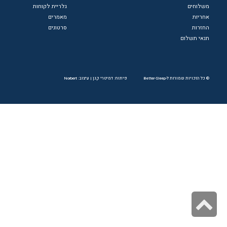
משלוחים
גלריית לקוחות
אחריות
מאמרים
החזרות
סרטונים
תנאי תשלום
© כל הזכויות שמורות ל-Better-Sleep
פיתוח: דמיטרי קגן
|
עיצוב: Norbert
גלילה
לראש