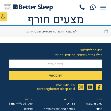
תפריט
פתח סרג
מצעים חורף
לא נמצאו מוצרים התואמים את בחירתך.
הרשמה לניוזלטר
קבלו למייל עדכונים, מבצעים ומתנות!
רשום אותי
052-8281885
Instagram
YouTube
Facebook
service@better-sleep.co.il
תמיכה
צור קשר
אודות
שאלות נפוצות
צור קשר
סניפי Simply-Wood
תקנון
אבטחת אתר ושמירת סודיות
אודותינו