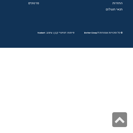
החזרות
סרטונים
תנאי תשלום
© כל הזכויות שמורות ל-Better-Sleep
פיתוח: דמיטרי קגן
|
עיצוב: Norbert
גלילה
לראש