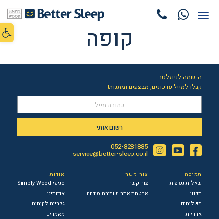
תפריט
פתח סרג
קופה
הרשמה לניוזלטר
קבלו למייל עדכונים, מבצעים ומתנות!
רשום אותי
052-8281885
Instagram
YouTube
Facebook
service@better-sleep.co.il
תמיכה
צור קשר
אודות
שאלות נפוצות
צור קשר
סניפי Simply-Wood
תקנון
אבטחת אתר ושמירת סודיות
אודותינו
משלוחים
גלריית לקוחות
אחריות
מאמרים