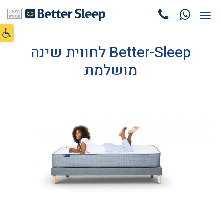
תפריט
פתח סרג
Better-Sleep לחווית שינה
מושלמת