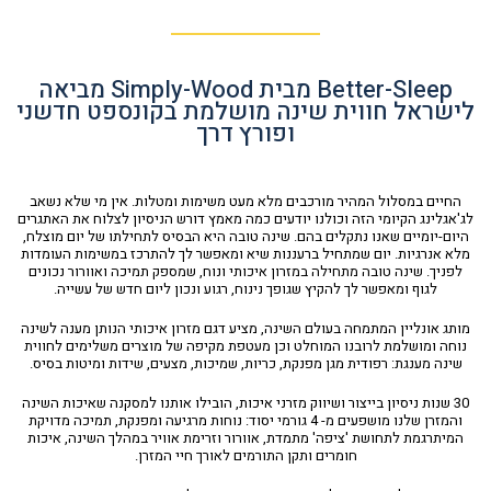
Better-Sleep מבית Simply-Wood מביאה
לישראל חווית שינה מושלמת בקונספט חדשני
ופורץ דרך
החיים במסלול המהיר מורכבים מלא מעט משימות ומטלות. אין מי שלא נשאב
לג'אגלינג הקיומי הזה וכולנו יודעים כמה מאמץ דורש הניסיון לצלוח את האתגרים
היום-יומיים שאנו נתקלים בהם. שינה טובה היא הבסיס לתחילתו של יום מוצלח,
מלא אנרגיות. יום שמתחיל ברעננות שיא ומאפשר לך להתרכז במשימות העומדות
לפניך. שינה טובה מתחילה במזרון איכותי ונוח, שמספק תמיכה ואוורור נכונים
לגוף ומאפשר לך להקיץ שגופך נינוח, רגוע ונכון ליום חדש של עשייה.
מותג אונליין המתמחה בעולם השינה, מציע דגם מזרון איכותי הנותן מענה לשינה
נוחה ומושלמת לרובנו המוחלט וכן מעטפת מקיפה של מוצרים משלימים לחווית
שינה מענגת: רפודית מגן מפנקת, כריות, שמיכות, מצעים, שידות ומיטות בסיס.
30 שנות ניסיון בייצור ושיווק מזרני איכות, הובילו אותנו למסקנה שאיכות השינה
והמזרן שלנו מושפעים מ- 4 גורמי יסוד: נוחות מרגיעה ומפנקת, תמיכה מדויקת
המיתרגמת לתחושת 'ציפה' מתמדת, אוורור וזרימת אוויר במהלך השינה, איכות
חומרים ותקן התורמים לאורך חיי המזרן.