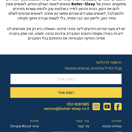
מופקעים. המזרן של
Better-Sleep
מתאים לאנשי העולם החדש, לאנשים שאין
להם את הזמן, הכוח והרצון לסייר באולמות ענק ולנסות עשרות מזרונים
ולהתבלבל, לאנשים שמבינים שהיום אפשר גם אחרת. לאנשים שרוצים לשלם
מחיר הוגן, ולישון טוב כבר ממחר, בלי לעשות עבודת מחקר מקיפה.
יש לא מעט יצרנים היודעים ליצר מזרני איכות. השאלה היא רק איך מנגישים לנו
ידע זה בצורה שקופה והוגנת המכבדת צרכנות נבונה. פשוט, תנו אמון בחברה
אמינה וותיקה המבטיחה את נוחותכם בכל המובנים.
הרשמה לניוזלטר
קבלו למייל עדכונים, מבצעים ומתנות!
רשום אותי
052-8281885
Instagram
YouTube
Facebook
service@better-sleep.co.il
תמיכה
צור קשר
אודות
שאלות נפוצות
צור קשר
סניפי Simply-Wood