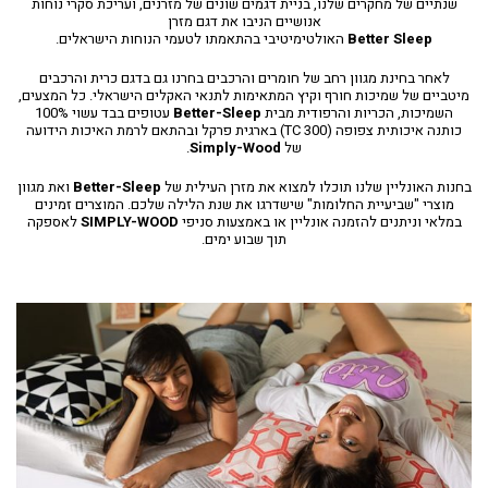
שנתיים של מחקרים שלנו, בניית דגמים שונים של מזרנים, ועריכת סקרי נוחות
אנושיים הניבו את דגם מזרן
Better Sleep
האולטימיטיבי בהתאמתו לטעמי הנוחות הישראלים.
לאחר בחינת מגוון רחב של חומרים והרכבים בחרנו גם בדגם כרית והרכבים
מיטביים של שמיכות חורף וקיץ המתאימות לתנאי האקלים הישראלי. כל המצעים,
השמיכות, הכריות והרפודית מבית
Better-Sleep
עטופים בבד עשוי 100%
כותנה איכותית צפופה (300 TC) בארגית פרקל ובהתאם לרמת האיכות הידועה
של
Simply-Wood
.
בחנות האונליין שלנו תוכלו למצוא את מזרן העילית של
Better-Sleep
ואת מגוון
מוצרי "שביעיית החלומות" שישדרגו את שנת הלילה שלכם. המוצרים זמינים
במלאי וניתנים להזמנה אונליין או באמצעות סניפי
SIMPLY-WOOD
לאספקה
תוך שבוע ימים.